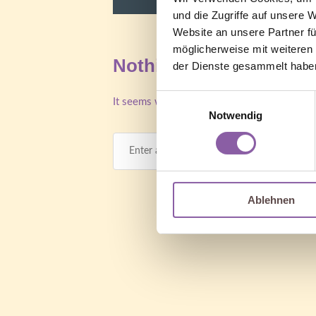
und die Zugriffe auf unsere 
Website an unsere Partner fü
möglicherweise mit weiteren
Nothing Found
der Dienste gesammelt habe
Einwilligungsauswahl
It seems we can’t find what you’re looking f
Notwendig
Ablehnen