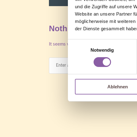
und die Zugriffe auf unsere 
Website an unsere Partner fü
möglicherweise mit weiteren
Nothing Found
der Dienste gesammelt habe
Einwilligungsauswahl
It seems we can’t find what you’re looking f
Notwendig
Ablehnen