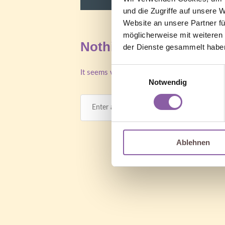
und die Zugriffe auf unsere 
Website an unsere Partner fü
möglicherweise mit weiteren
Nothing Found
der Dienste gesammelt habe
Einwilligungsauswahl
It seems we can’t find what you’re looking f
Notwendig
Ablehnen