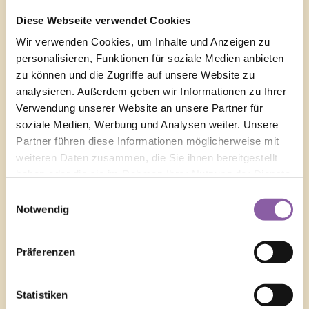
Diese Webseite verwendet Cookies
Wir empfehlen den Google Chrome Browser
Wir verwenden Cookies, um Inhalte und Anzeigen zu
Bitte starte dein Gerät einmal neu
personalisieren, Funktionen für soziale Medien anbieten
zu können und die Zugriffe auf unsere Website zu
Was muss ich tun, wenn einzelne Inhalte nicht
analysieren. Außerdem geben wir Informationen zu Ihrer
abgespielt werden können?
Verwendung unserer Website an unsere Partner für
soziale Medien, Werbung und Analysen weiter. Unsere
Was muss ich tun, wenn die Handy-App nicht
richtig läuft (Bildstörung,
Partner führen diese Informationen möglicherweise mit
Wiedergabeunterbrechung etc.)
weiteren Daten zusammen, die Sie ihnen bereitgestellt
haben oder die sie im Rahmen Ihrer Nutzung der Dienste
Was muss ich tun, wenn die TV-Apps nicht richtig
laufen (Bildstörung Wiedergabeunterbrechung)
gesammelt haben.
Einwilligungsauswahl
Notwendig
Wie kann ich die Android TV App installieren,
wenn sie nicht im Google Playstore zu finden ist?
Präferenzen
Wie kann ich GHOSTflix® auf meinem Fernseher
gucken, wenn es dafür keine App gibt?
Warum wird mein Passwort in der Android
Statistiken
Handy-App nicht angenommen?