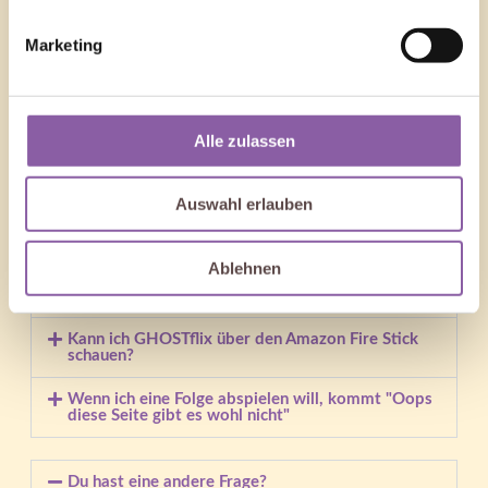
Wie kann ich GHOSTflix® kündigen?
Marketing
Wie sind die Zahlungsmöglichkeiten bei
GHOSTflix®?
Verlängert sich mein Abo automatisch?
Alle zulassen
Sind noch weitere TV Apps geplant?
Auswahl erlauben
Wie kann ich GHOSTflix neu buchen, wenn meine
Email Adresse bereits registriert ist?
Ablehnen
Kann ich GHOSTflix über den Magenta Stick /
Magenta One schauen?
Kann ich GHOSTflix über den Amazon Fire Stick
schauen?
Wenn ich eine Folge abspielen will, kommt "Oops
diese Seite gibt es wohl nicht"
Du hast eine andere Frage?