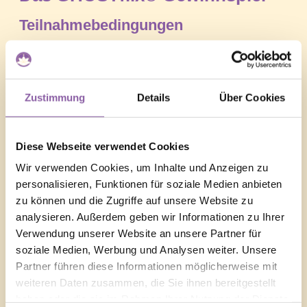
Teilnahmebedingungen
Hinweis:
Das Gewinnspiel steht in keiner Verbindung zu
Instagram/Facebook und wird in auch keiner Weise von
Instagram/Facebook gesponsert, unterstützt oder
Zustimmung
Details
Über Cookies
organisiert. Es ist eine Aktion von GHOSTflix.TV.
Teilnahmeberechtigt sind alle Personen ab 18 Jahren. Die
Diese Webseite verwendet Cookies
Teilnahme erfolgt über den Kommentar „Schickt mich auf
die Route 666″ unter dem Original-Instagram/Facebook-
Wir verwenden Cookies, um Inhalte und Anzeigen zu
Post.
personalisieren, Funktionen für soziale Medien anbieten
zu können und die Zugriffe auf unsere Website zu
Wichtig:
Es werden nur Kommentare unter dem Original-
analysieren. Außerdem geben wir Informationen zu Ihrer
Post ausgewertet. Kommentare unter möglicherweise
Verwendung unserer Website an unsere Partner für
geteilten Inhalten, werden nicht berücksichtigt.
soziale Medien, Werbung und Analysen weiter. Unsere
Partner führen diese Informationen möglicherweise mit
Das Gewinnspiel startet am 21.08.2022 und endet am
weiteren Daten zusammen, die Sie ihnen bereitgestellt
04.09.2022 um 15:00 Uhr. Die Gewinner werden durch
haben oder die sie im Rahmen Ihrer Nutzung der Dienste
einen Zufallsgenerator ausgewählt. Kontaktiert werden die