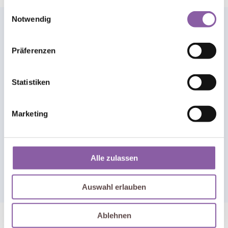
gesammelt haben.
Einwilligungsauswahl
Notwendig
Präferenzen
⚡ Here is a special offer
Offer exclusive deals, discount coupons and custom
Statistiken
messages on thank you pages.
Maximize revenue with optimized checkout, post-
purchase upsells, & follow up automations.
Marketing
Yes! I want this offer
Alle zulassen
Contact Support
Auswahl erlauben
Ablehnen
Copyright © 2025