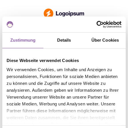
Order #0
Zustimmung
Details
Über Cookies
Thank You John!
Diese Webseite verwendet Cookies
Your Order is Confirmed
Wir verwenden Cookies, um Inhalte und Anzeigen zu
We have accepted your order, and we’re getting it ready.
personalisieren, Funktionen für soziale Medien anbieten
A confirmation mail has been sent to
zu können und die Zugriffe auf unsere Website zu
john.doe@example.com
analysieren. Außerdem geben wir Informationen zu Ihrer
Verwendung unserer Website an unsere Partner für
soziale Medien, Werbung und Analysen weiter. Unsere
Partner führen diese Informationen möglicherweise mit
Order not found. You cannot access this page directly.
weiteren Daten zusammen, die Sie ihnen bereitgestellt
haben oder die sie im Rahmen Ihrer Nutzung der Dienste