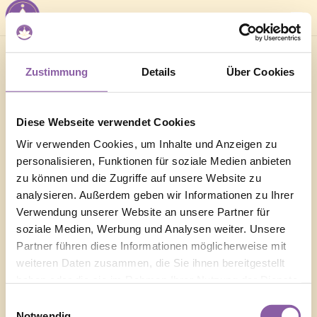
Zustimmung
Details
Über Cookies
Einloggen
Benutzername
Diese Webseite verwendet Cookies
Wir verwenden Cookies, um Inhalte und Anzeigen zu
personalisieren, Funktionen für soziale Medien anbieten
zu können und die Zugriffe auf unsere Website zu
Passwort
analysieren. Außerdem geben wir Informationen zu Ihrer
Verwendung unserer Website an unsere Partner für
soziale Medien, Werbung und Analysen weiter. Unsere
Partner führen diese Informationen möglicherweise mit
Einloggen
weiteren Daten zusammen, die Sie ihnen bereitgestellt
haben oder die sie im Rahmen Ihrer Nutzung der Dienste
gesammelt haben.
Einwilligungsauswahl
Notwendig