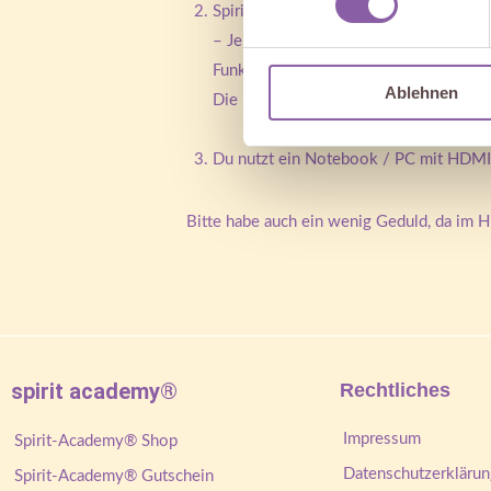
Spirit-academy® über die im Smartphon
– Je nach Hersteller wird diese Funkti
Funktion bei dir heißt. Je nach Gerät
Ablehnen
Die beste Möglichkeit sich hier zu helf
Du nutzt ein Notebook / PC mit HDMI 
Bitte habe auch ein wenig Geduld, da im 
spirit academy®
Rechtliches
Impressum
Spirit-Academy® Shop
Datenschutzerklärun
Spirit-Academy® Gutschein