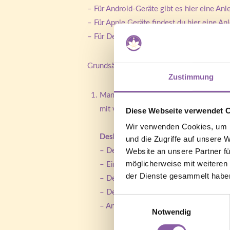
– Für Android-Geräte gibt es
hier
eine Anle
– Für Apple Geräte findest du
hier
eine Anl
– Für Deinen Fernseher schaue bitte im H
Grundsätzlich gibt es mehrere Möglichke
Zustimmung
Man nutzt einen Browser, dies kann üb
mit verschiedenen Browser unterstütz
Diese Webseite verwendet 
Wir verwenden Cookies, um I
Deshalb hier ein paar Problemlösung
und die Zugriffe auf unsere 
– Der Browser ist veraltet oder es fe
Website an unsere Partner fü
möglicherweise mit weiteren
– Einen alternativen Browser versuch
der Dienste gesammelt habe
– Den Inkognito / InPrivate Modus ve
– Den Cache unter den Einstellungen 
Einwilligungsauswahl
– Anmelden / Einloggen (Falls Du kein
Notwendig