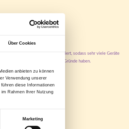
Über Cookies
 wurde durch uns umfassend optimiert, sodass sehr viele Geräte
ktioniert. Das kann verschiedene Gründe haben.
 Medien anbieten zu können
hrer Verwendung unserer
aten.
 führen diese Informationen
ie im Rahmen Ihrer Nutzung
Marketing