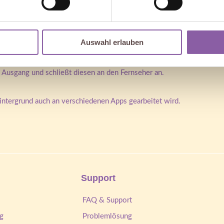
e integrierte Spiegel-Funktion streamen.
on anders benannt (Samsung z. B. Smart View, Huawei z. B. Mirror Sh
 kann es zu Rucklern kommen. Das kann mehrere Ursachen haben (WLAN
Auswahl erlauben
en, ist zu schauen, ob man eine stabile Verbindung hat.
Ausgang und schließt diesen an den Fernseher an.
Hintergrund auch an verschiedenen Apps gearbeitet wird.
Support
FAQ & Support
g
Problemlösung