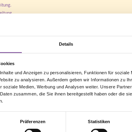
itung.
eitung
andbuch nach.
iten, wie man in den Genuss von spirit-academy® kommen kann:
Details
er PC, Smartphone, Tablet oder Fernseher erfolgen. Spirit-academy®
t werden. Dennoch kann es vorkommen, dass etwas nicht korrekt fun
Cookies
nhalte und Anzeigen zu personalisieren, Funktionen für soziale
en:
Website zu analysieren. Außerdem geben wir Informationen zu I
hlen Updates => Lösung: Neueste Software Version installieren / upd
r soziale Medien, Werbung und Analysen weiter. Unsere Partner
 Daten zusammen, die Sie ihnen bereitgestellt haben oder die s
en.
n.
rsuchen.
löschen.
en Account hast)
Präferenzen
Statistiken