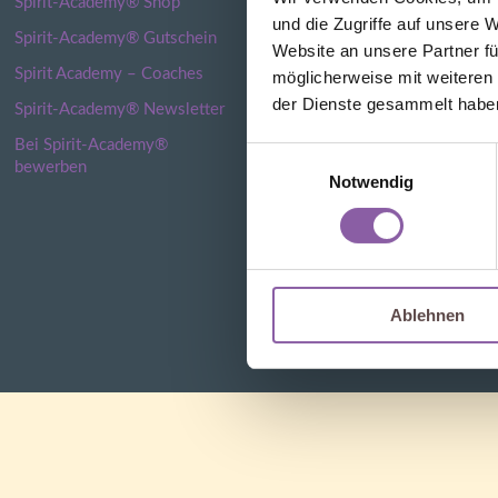
Spirit-Academy® Shop
Impressum
und die Zugriffe auf unsere 
Spirit-Academy® Gutschein
Datenschutzerklärung
Website an unsere Partner fü
Spirit Academy – Coaches
Widerrufsrecht für
möglicherweise mit weiteren
Verbraucher
der Dienste gesammelt habe
Spirit-Academy® Newsletter
Verträge hier kündigen
Bei Spirit-Academy®
Einwilligungsauswahl
bewerben
AGB
Notwendig
Cookie Deklaration
Ablehnen