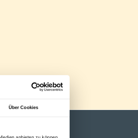
Über Cookies
 Medien anbieten zu können