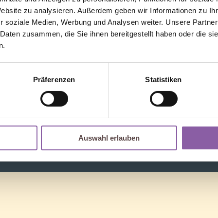
Facebook
FAQ & Support
Website zu analysieren. Außerdem geben wir Informationen zu I
Instagram
Problemlösung
r soziale Medien, Werbung und Analysen weiter. Unsere Partner
Geprüfter
 Daten zusammen, die Sie ihnen bereitgestellt haben oder die s
Presse
Bestellprozess
n.
Pressebereich
Präferenzen
Statistiken
Auswahl erlauben