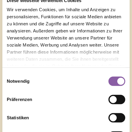
Diese Webseite verwendet Cookies
Passwort
*
Wir verwenden Cookies, um Inhalte und Anzeigen zu
personalisieren, Funktionen für soziale Medien anbieten
zu können und die Zugriffe auf unsere Website zu
analysieren. Außerdem geben wir Informationen zu Ihrer
Angemeldet bleiben
Verwendung unserer Website an unsere Partner für
Anmelden
soziale Medien, Werbung und Analysen weiter. Unsere
Passwort vergessen?
Partner führen diese Informationen möglicherweise mit
weiteren Daten zusammen, die Sie ihnen bereitgestellt
haben oder die sie im Rahmen Ihrer Nutzung der Dienste
gesammelt haben.
Einwilligungsauswahl
Notwendig
Präferenzen
spirit academy®
Rechtliches
Statistiken
Impressum
Spirit-Academy® Shop