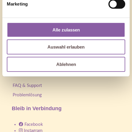
Marketing
Datenschutzerklärung
Spirit-Academy®
Gutschein
Widerrufsrecht für
Verbraucher
Spirit Academy –
Coaches
Alle zulassen
Verträge hier kündigen
Spirit-Academy®
AGB
Newsletter
Auswahl erlauben
Cookie Deklaration
Bei Spirit-Academy®
bewerben
Ablehnen
Support
FAQ & Support
Problemlösung
Bleib in Verbindung
Facebook
Instagram