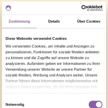
In den Warenkorb legen
Zustimmung
Details
Über Cookies
Diese Webseite verwendet Cookies
Schreibe einen Kommentar
Wir verwenden Cookies, um Inhalte und Anzeigen zu
personalisieren, Funktionen für soziale Medien anbieten
Deine E-Mail-Adresse wird nicht veröffentlicht.
zu können und die Zugriffe auf unsere Website zu
Erforderliche Felder sind mit
*
markiert
analysieren. Außerdem geben wir Informationen zu Ihrer
Verwendung unserer Website an unsere Partner für
Kommentar
*
soziale Medien, Werbung und Analysen weiter. Unsere
Partner führen diese Informationen möglicherweise mit
weiteren Daten zusammen, die Sie ihnen bereitgestellt
haben oder die sie im Rahmen Ihrer Nutzung der Dienste
gesammelt haben.
Einwilligungsauswahl
Notwendig